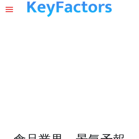
×
ブログカテゴリー
Home
すべてのカテゴリ
組織の健康診断
デザイン
デザイン分析
食品業界予報
ID Matching
食品業界予報
メールで無料相談