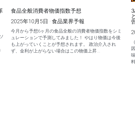
革
食品全般消費者物価指数予想
2025年10月5日
·
食品業界予報
今月から予想6ヶ月の食品全般の消費者物価指数をシミ
2
ソ
ュレーションで予測してみました！ やはり物価は今後
も上がっていくことが予想されます。 政治介入され
因
場
ず、金利が上がらない場合はこの物価上昇...
料